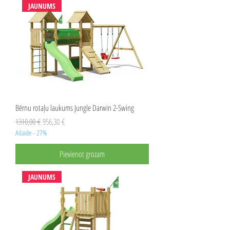
JAUNUMS
Bērnu rotaļu laukums Jungle Darwin 2-Swing
Parastā cena
Izpārdošanas cena
1310,00 €
956,30 €
Atlaide - 27%
Pievienot grozam
JAUNUMS