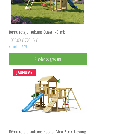
Bērnu rotaļu laukums Quest 1-Climb
Parastā cena
Izpārdošanas cena
1055,00 €
770,15 €
Atlaide - 27%
Pievienot grozam
JAUNUMS
Bērnu rotaļu laukums Habitat Mini Picnic 1-Swing