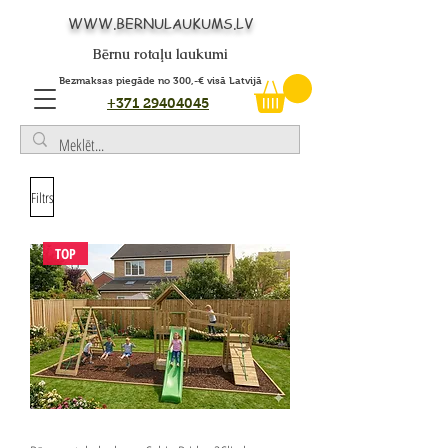
WWW.BERNULAUKUMS.LV
Bērnu rotaļu laukumi
Bezmaksas piegāde no 300,-€ visā Latvijā
+371 29404045
Filtrs
TOP