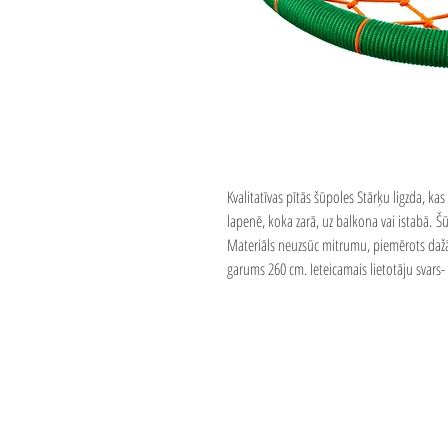
Kvalitatīvas pītās šūpoles Stārķu ligzda, kas 
lapenē, koka zarā, uz balkona vai istabā. Šū
Materiāls neuzsūc mitrumu, piemērots dažā
garums 260 cm. Ieteicamais lietotāju svars- 
Pakalpojumi