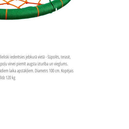
lieliski iederēsies jebkurā vietā - šūpolēs, terasē,
poļu virvei piemīt augsta izturība un vieglums.
diem laika apstākļiem. Diametrs 100 cm. Kopējais
līdz 120 kg
Drošība & Kvalitāte
Privātuma politika