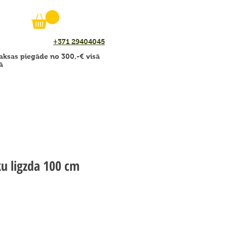
+371 29404045
ksas piegāde no 300,-€ visā
ā
ķu ligzda 100 cm