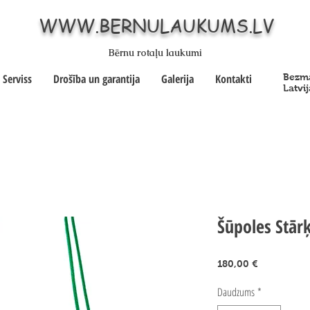
WWW.BERNULAUKUMS.LV
Bērnu rotaļu laukumi
Serviss
Drošība un garantija
Galerija
Kontakti
Bezma
Latvij
Šūpoles Stār
Cena
180,00 €
Daudzums
*