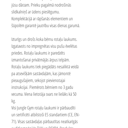
jūsu dārzam. Prieku pagalmā nodrošinās
slidkalniņš ar ūdens pieslēgumu.
Komplektācijā ar rāpšanās elementiem un
šūpolēm garantē jautrību visas dienas garumā.
Izturīgs un drošs koka bērnu rotaļu laukums.
Izgatavots no impregnētas visu pušu ēvelētas
priedes.
Rotaļu laukums ir paredzēts
izmantošanai privātmājās ārpus telpām.
Rotaļu laukums tiek piegādāts nesaliktā veidā
pa atsevišķām sastāvdaļām, kas jāmontē
pieaugušajiem, sekojot pievienotajai
instrukcijai. Piemērots bērniem no 3 gadu
vecuma. Viena lietotāja svars ne lielāks kā 50
kg.
Visi Jungle Gym rotaļu laukumi ir pārbaudīti
un sertificēti atbilstoši ES standartiem (CE, EN-
71). Visas sastāvdaļas pārbautītas neatkarīgās