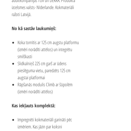
auditkompānijās TUV un DEKRA. Produkta
izcelsmes valsts- Nīderlande. Kokmateriāli
ražoti Latvijā.
No kā sastāv laukumiņš:
Koka tornītis ar 125 cm augstu platformu
(izmēri norādīti attēlos) un integrētu
smilškasti
Slidkalniņš 225 cm garš ar ūdens
pieslēguma vietu, paredzēts 125 cm
augstai platformai
Rāpšanās modulis Climb ar šūpolēm
(izmēri norādīti attēlos)
Kas iekļauts komplektā:
Impregnēti kokmateriāli garināti pēc
izmēriem. Kas jāzin par koksni