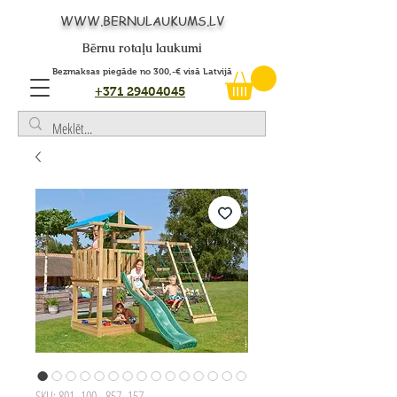
WWW.BERNULAUKUMS.LV
Bērnu rotaļu laukumi
Bezmaksas piegāde no 300,-€ visā Latvijā
+371 29404045
SKU: 801_100 - 857_157