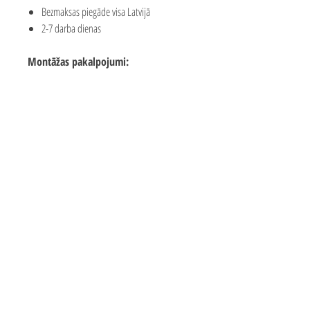
Bezmaksas piegāde visa Latvijā
2-7 darba dienas
Montāžas pakalpojumi:
Piedāvājam mūsu meistaru pakalpojumus
rotaļu laukuma montāžai
Montāžas cena sastāda apmēram 25-35%
no laukuma vērtības
Montāžas cenu var ietekmēt attālums līdz
klientam
Precīzas izmaksas par konkrētām izmaksām
jautājiet mums valmar.solutions@inbox.lv
Bezmaksas piegāde 2-7 darba
dienu laikā