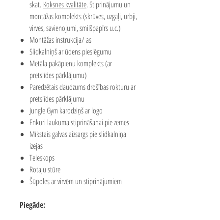
skat.
Koksnes kvalitāte
.
Stiprinājumu un
montāžas komplekts (skrūves, uzgaļi, urbji,
virves, savienojumi, smilšpapīrs u.c.)
Montāžas instrukcija/ as
Slidkalniņš ar ūdens pieslēgumu
Metāla pakāpienu komplekts (ar
pretslīdes pārklājumu)
Paredzētais daudzums drošības rokturu ar
pretslīdes pārklājumu
Jungle Gym karodziņš ar logo
Enkuri laukuma stiprināšanai pie zemes
Mīkstais galvas aizsargs pie slidkalniņa
izejas
Teleskops
Rotaļu stūre
Šūpoles ar virvēm un stiprinājumiem
Piegāde: