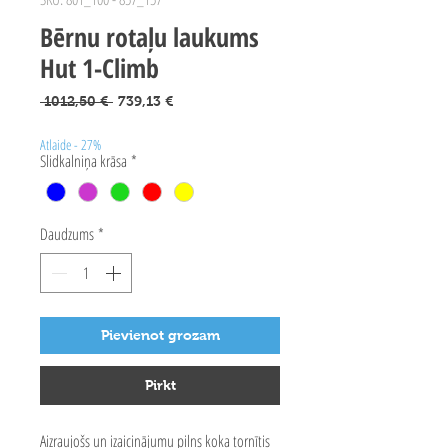
Bērnu rotaļu laukums
Hut 1-Climb
Parastā
Izpārdošanas
 1012,50 € 
739,13 €
cena
cena
Atlaide - 27%
Slidkalniņa krāsa
*
Daudzums
*
Pievienot grozam
Pirkt
Aizraujošs un izaicinājumu pilns koka tornītis