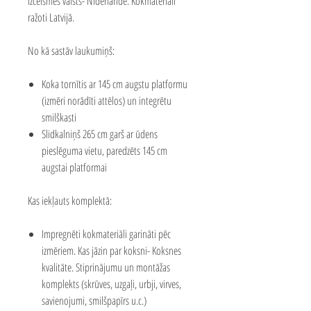
izcelsmes valsts- Nīderlande. Kokmateriāli
ražoti Latvijā.
No kā sastāv laukumiņš:
Koka tornītis ar 145 cm augstu platformu
(izmēri norādīti attēlos) un integrētu
smilškasti
Slidkalniņš 265 cm garš ar ūdens
pieslēguma vietu, paredzēts 145 cm
augstai platformai
Kas iekļauts komplektā:
Impregnēti kokmateriāli garināti pēc
izmēriem. Kas jāzin par koksni-
Koksnes
kvalitāte
.
Stiprinājumu un montāžas
komplekts (skrūves, uzgaļi, urbji, virves,
savienojumi, smilšpapīrs u.c.)