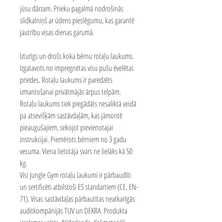
jūsu dārzam. Prieku pagalmā nodrošinās
slidkalniņš ar ūdens pieslēgumu, kas garantē
jautrību visas dienas garumā.
Izturīgs un drošs koka bērnu rotaļu laukums.
Izgatavots no impregnētas visu pušu ēvelētas
priedes. Rotaļu laukums ir paredzēts
izmantošanai privātmājās ārpus telpām.
Rotaļu laukums tiek piegādāts nesaliktā veidā
pa atsevišķām sastāvdaļām, kas jāmontē
pieaugušajiem, sekojot pievienotajai
instrukcijai. Piemērots bērniem no 3 gadu
vecuma. Viena lietotāja svars ne lielāks kā 50
kg.
Visi Jungle Gym rotaļu laukumi ir pārbaudīti
un sertificēti atbilstoši ES standartiem (CE, EN-
71). Visas sastāvdaļas pārbautītas neatkarīgās
auditkompānijās TUV un DEKRA. Produkta