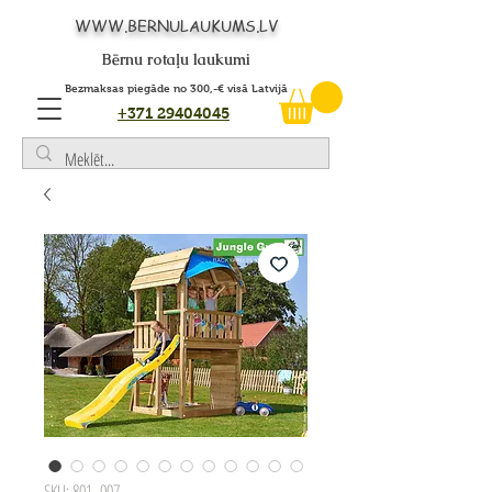
WWW.BERNULAUKUMS.LV
Bērnu rotaļu laukumi
Bezmaksas piegāde no 300,-€ visā Latvijā
+371 29404045
SKU: 801_007