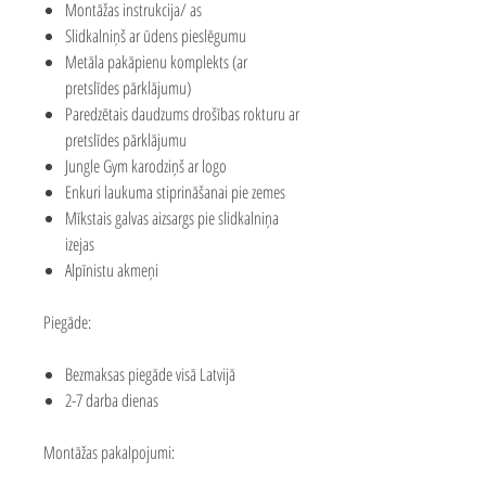
Montāžas instrukcija/ as
Slidkalniņš ar ūdens pieslēgumu
Metāla pakāpienu komplekts (ar
pretslīdes pārklājumu)
Paredzētais daudzums drošības rokturu ar
pretslīdes pārklājumu
Jungle Gym karodziņš ar logo
Enkuri laukuma stiprināšanai pie zemes
Mīkstais galvas aizsargs pie slidkalniņa
izejas
Alpīnistu akmeņi
Piegāde:
Bezmaksas piegāde visā Latvijā
2-7 darba dienas
Montāžas pakalpojumi: