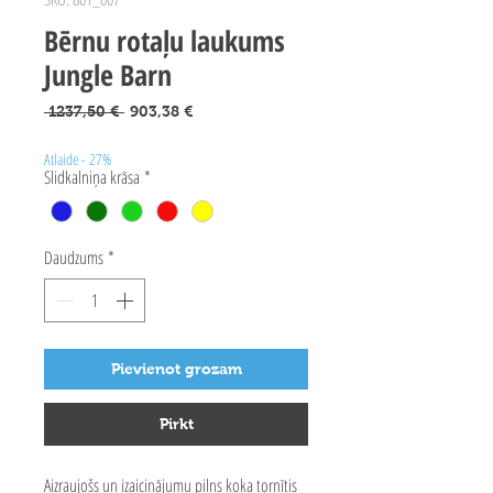
Bērnu rotaļu laukums
Jungle Barn
Parastā
Izpārdošanas
 1237,50 € 
903,38 €
cena
cena
Atlaide - 27%
Slidkalniņa krāsa
*
Daudzums
*
Pievienot grozam
Pirkt
Aizraujošs un izaicinājumu pilns koka tornītis