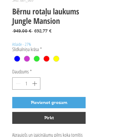
Bērnu rotaļu laukums
Jungle Mansion
Parastā
Izpārdošanas
 949,00 € 
692,77 €
cena
cena
Atlaide - 27%
Slidkalniņa krāsa
*
Daudzums
*
Pievienot grozam
Pirkt
Aizraujošs un izaicinājumu pilns koka tornītis