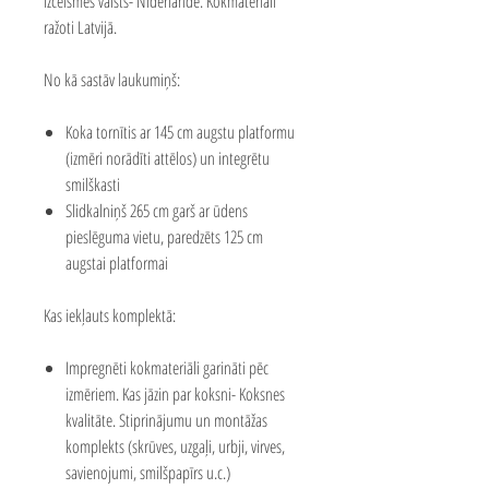
izcelsmes valsts- Nīderlande. Kokmateriāli
ražoti Latvijā.
No kā sastāv laukumiņš:
Koka tornītis ar 145 cm augstu platformu
(izmēri norādīti attēlos) un integrētu
smilškasti
Slidkalniņš 265 cm garš ar ūdens
pieslēguma vietu, paredzēts 125 cm
augstai platformai
Kas iekļauts komplektā:
Impregnēti kokmateriāli garināti pēc
izmēriem. Kas jāzin par koksni-
Koksnes
kvalitāte
.
Stiprinājumu un montāžas
komplekts (skrūves, uzgaļi, urbji, virves,
savienojumi, smilšpapīrs u.c.)