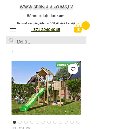
WWW.BERNULAUKUMS.LV
Bērnu rotaļu laukumi
Bezmaksas piegāde no 300,-€ visā Latvijā
+371 29404045
SKU: 801_009