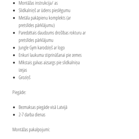
Montāžas instrukcija/ as
Slidkalniņš ar ūdens pieslēgumu
Metāla pakāpienu komplekts (ar
pretslīdes pārklājumu)
Paredzētais daudzums drošības rokturu ar
pretslīdes pārklājumu
Jungle Gym karodziņš ar logo
Enkuri laukuma stiprināšanai pie zemes
Mīkstais galvas aizsargs pie slidkalniņa
izejas
Groziņš
Piegāde:
Bezmaksas piegāde visā Latvijā
2-7 darba dienas
Montāžas pakalpojumi: