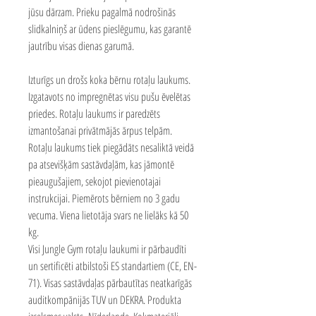
jūsu dārzam. Prieku pagalmā nodrošinās
slidkalniņš ar ūdens pieslēgumu, kas garantē
jautrību visas dienas garumā.
Izturīgs un drošs koka bērnu rotaļu laukums.
Izgatavots no impregnētas visu pušu ēvelētas
priedes. Rotaļu laukums ir paredzēts
izmantošanai privātmājās ārpus telpām.
Rotaļu laukums tiek piegādāts nesaliktā veidā
pa atsevišķām sastāvdaļām, kas jāmontē
pieaugušajiem, sekojot pievienotajai
instrukcijai. Piemērots bērniem no 3 gadu
vecuma. Viena lietotāja svars ne lielāks kā 50
kg.
Visi Jungle Gym rotaļu laukumi ir pārbaudīti
un sertificēti atbilstoši ES standartiem (CE, EN-
71). Visas sastāvdaļas pārbautītas neatkarīgās
auditkompānijās TUV un DEKRA. Produkta