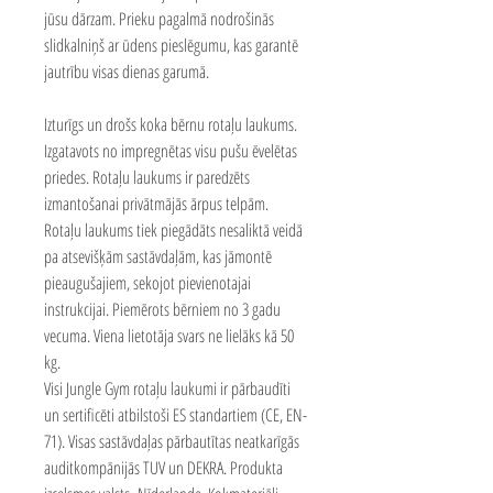
jūsu dārzam. Prieku pagalmā nodrošinās
slidkalniņš ar ūdens pieslēgumu, kas garantē
jautrību visas dienas garumā.
Izturīgs un drošs koka bērnu rotaļu laukums.
Izgatavots no impregnētas visu pušu ēvelētas
priedes. Rotaļu laukums ir paredzēts
izmantošanai privātmājās ārpus telpām.
Rotaļu laukums tiek piegādāts nesaliktā veidā
pa atsevišķām sastāvdaļām, kas jāmontē
pieaugušajiem, sekojot pievienotajai
instrukcijai. Piemērots bērniem no 3 gadu
vecuma. Viena lietotāja svars ne lielāks kā 50
kg.
Visi Jungle Gym rotaļu laukumi ir pārbaudīti
un sertificēti atbilstoši ES standartiem (CE, EN-
71). Visas sastāvdaļas pārbautītas neatkarīgās
auditkompānijās TUV un DEKRA. Produkta