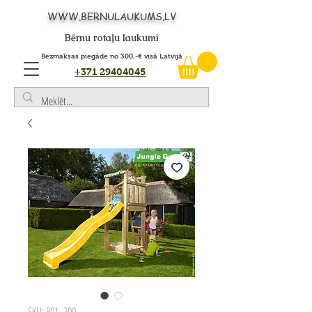
WWW.BERNULAUKUMS.LV
Bērnu rotaļu laukumi
Bezmaksas piegāde no 300,-€ visā Latvijā
+371 29404045
SKU: 801_200