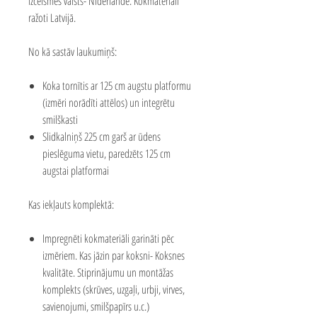
izcelsmes valsts- Nīderlande. Kokmateriāli
ražoti Latvijā.
No kā sastāv laukumiņš:
Koka tornītis ar 125 cm augstu platformu
(izmēri norādīti attēlos) un integrētu
smilškasti
Slidkalniņš 225 cm garš ar ūdens
pieslēguma vietu, paredzēts 125 cm
augstai platformai
Kas iekļauts komplektā:
Impregnēti kokmateriāli garināti pēc
izmēriem. Kas jāzin par koksni-
Koksnes
kvalitāte
.
Stiprinājumu un montāžas
komplekts (skrūves, uzgaļi, urbji, virves,
savienojumi, smilšpapīrs u.c.)