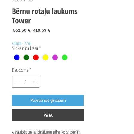
Bērnu rotaļu laukums
Tower
Parastā
Izpārdošanas
 562,50 € 
410,63 €
cena
cena
Atlaide - 27%
Slidkalniņa krāsa
*
Daudzums
*
Pievienot grozam
Pirkt
Aizraujošs un izaicinājumu pilns koka tornītis