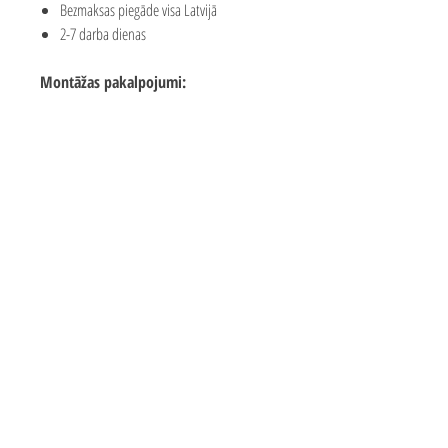
Bezmaksas piegāde visa Latvijā
2-7 darba dienas
Montāžas pakalpojumi:
Piedāvājam mūsu meistaru pakalpojumus
rotaļu laukuma montāžai
Montāžas cena sastāda apmēram 25-35%
no laukuma vērtības
Montāžas cenu var ietekmēt attālums līdz
klientam
Precīzas izmaksas par konkrētām izmaksām
jautājiet mums valmar.solutions@inbox.lv
Bezmaksas piegāde 2-7 darba
dienu laikā