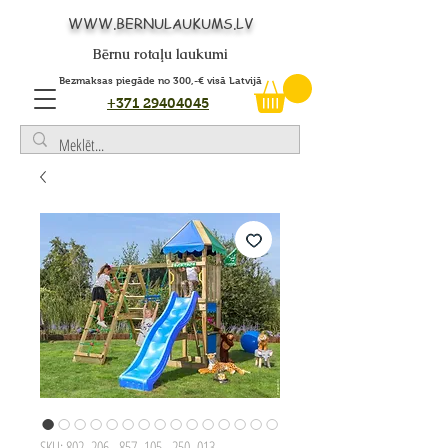
WWW.BERNULAUKUMS.LV
Bērnu rotaļu laukumi
Bezmaksas piegāde no 300,-€ visā Latvijā
+371 29404045
SKU: 802_206 - 857_105 - 250_013