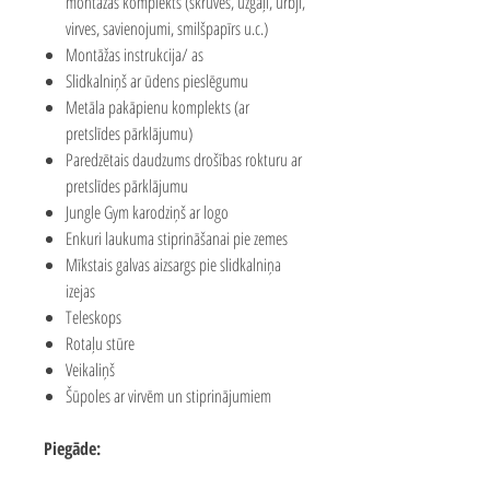
montāžas komplekts (skrūves, uzgaļi, urbji,
virves, savienojumi, smilšpapīrs u.c.)
Montāžas instrukcija/ as
Slidkalniņš ar ūdens pieslēgumu
Metāla pakāpienu komplekts (ar
pretslīdes pārklājumu)
Paredzētais daudzums drošības rokturu ar
pretslīdes pārklājumu
Jungle Gym karodziņš ar logo
Enkuri laukuma stiprināšanai pie zemes
Mīkstais galvas aizsargs pie slidkalniņa
izejas
Teleskops
Rotaļu stūre
Veikaliņš
Šūpoles ar virvēm un stiprinājumiem
Piegāde: