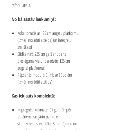
ražoti Latvijā.
No kā sastāv laukumiņš:
Koka tornītis ar 125 cm augstu platformu
(izmēri norādīti attēlos) un integrētu
smilškasti
Slidkalniņš 225 cm garš ar ūdens
pieslēguma vietu, paredzēts 125 cm
augstai platformai
Rāpšanās modulis Climb ar šūpolēm
(izmēri norādīti attēlos)
Kas iekļauts komplektā:
Impregnēti kokmateriāli garināti pēc
izmēriem. Kas jāzin par koksni
skat.
Koksnes kvalitāte
.
Stiprinājumu un