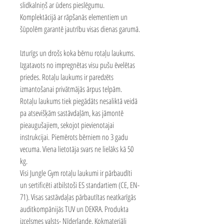
slidkalniņš ar ūdens pieslēgumu.
Komplektācijā ar rāpšanās elementiem un
šūpolēm garantē jautrību visas dienas garumā.
Izturīgs un drošs koka bērnu rotaļu laukums.
Izgatavots no impregnētas visu pušu ēvelētas
priedes.
Rotaļu laukums ir paredzēts
izmantošanai privātmājās ārpus telpām.
Rotaļu laukums tiek piegādāts nesaliktā veidā
pa atsevišķām sastāvdaļām, kas jāmontē
pieaugušajiem, sekojot pievienotajai
instrukcijai. Piemērots bērniem no 3 gadu
vecuma. Viena lietotāja svars ne lielāks kā 50
kg.
Visi Jungle Gym rotaļu laukumi ir pārbaudīti
un sertificēti atbilstoši ES standartiem (CE, EN-
71). Visas sastāvdaļas pārbautītas neatkarīgās
auditkompānijās TUV un DEKRA. Produkta
izcelsmes valsts- Nīderlande. Kokmateriāli