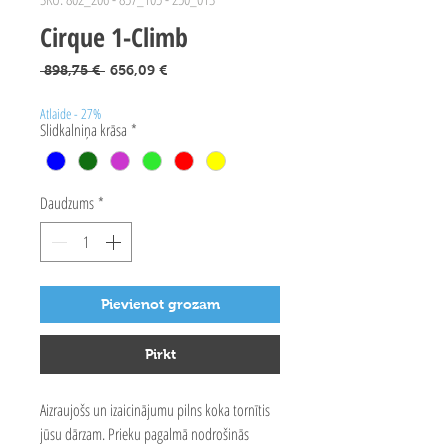
Cirque 1-Climb
Parastā
Izpārdošanas
 898,75 € 
656,09 €
cena
cena
Atlaide - 27%
Slidkalniņa krāsa
*
Daudzums
*
Pievienot grozam
Pirkt
Aizraujošs un izaicinājumu pilns koka tornītis
jūsu dārzam. Prieku pagalmā nodrošinās