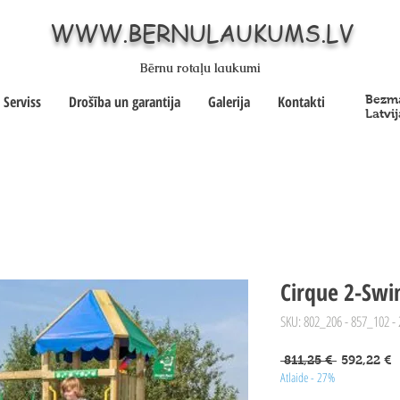
WWW.BERNULAUKUMS.LV
Bērnu rotaļu laukumi
Serviss
Drošība un garantija
Galerija
Kontakti
Bezma
Latvij
Cirque 2-Swi
SKU: 802_206 - 857_102 -
Parastā
I
 811,25 € 
592,22 €
Atlaide - 27%
cena
c