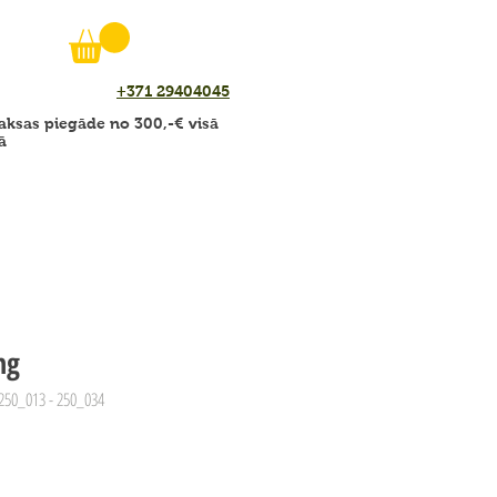
+371 29404045
ksas piegāde no 300,-€ visā
ā
ng
 250_013 - 250_034
zpārdošanas
ena