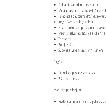
Slidkalniņš ar ūdens pieslēgumu
Metāla pakāpienu komplekts (ar pretsl
Paredzētais daudzums drošības rokturu
Jungle Gym karodziņš ar logo
Enkuri laukuma stiprināšanai pie zeme
Mīkstais galvas aizsargs pie slidkalniņa 
Teleskops
Rotaļu stūre
Šūpoles ar virvēm un stiprinājumiem
Piegāde:
Bezmaksas piegāde visā Latvijā
2-7 darba dienas
Montāžas pakalpojumi:
Piedāvājam mūsu meistaru pakalpojum