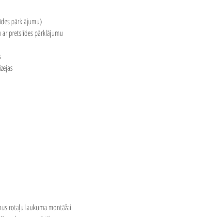
īdes pārklājumu)
 ar pretslīdes pārklājumu
s
izejas
us rotaļu laukuma montāžai