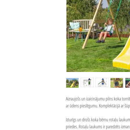
Aizraujošs un izaicinājumu pilns koka torn
ar ūdens pieslēgumu. Komplektācijā ar šūp
Izturīgs un drošs koka bērnu rotaļu laukum
priedes. Rotaļu laukums ir paredzēts izma