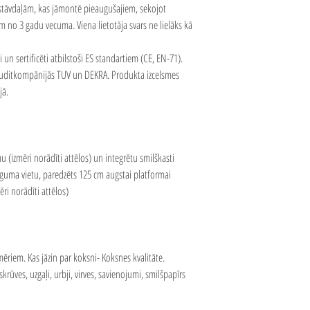
astāvdaļām, kas jāmontē pieaugušajiem, sekojot
em no 3 gadu vecuma. Viena lietotāja svars ne lielāks kā
 un sertificēti atbilstoši ES standartiem (CE, EN-71).
 auditkompānijās TUV un DEKRA. Produkta izcelsmes
jā.
u (izmēri norādīti attēlos) un integrētu smilškasti
ēguma vietu, paredzēts 125 cm augstai platformai
i norādīti attēlos)
mēriem. Kas jāzin par koksni-
Koksnes kvalitāte
.
ūves, uzgaļi, urbji, virves, savienojumi, smilšpapīrs