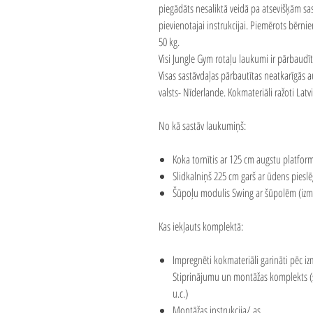
piegādāts nesaliktā veidā pa atsevišķām s
pievienotajai instrukcijai. Piemērots bērni
50 kg.
Visi Jungle Gym rotaļu laukumi ir pārbaudīti
Visas sastāvdaļas pārbautītas neatkarīgās
valsts- Nīderlande. Kokmateriāli ražoti Latvi
No kā sastāv laukumiņš:
Koka tornītis ar 125 cm augstu platform
Slidkalniņš 225 cm garš ar ūdens piesl
Šūpoļu modulis Swing ar šūpolēm (izmēr
Kas iekļauts komplektā:
Impregnēti kokmateriāli garināti pēc iz
Stiprinājumu un montāžas komplekts (skr
u.c.)
Montāžas instrukcija/ as