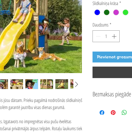
Slidkalniņa krāsa
*
Daudzums
*
Pievienot grozam
Bezmaksas piegāde 
ītis jūsu dārzam. Prieku pagalmā nodrošinās slidkalniņš
olēm garantē jautrību visas dienas garumā.
s. Izgatavots no impregnētas visu pušu ēvelētas
ntošanai privātmājās ārpus telpām. Rotaļu laukums tiek