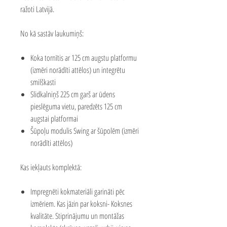
ražoti Latvijā.
No kā sastāv laukumiņš:
Koka tornītis ar 125 cm augstu platformu
(izmēri norādīti attēlos) un integrētu
smilškasti
Slidkalniņš 225 cm garš ar ūdens
pieslēguma vietu, paredzēts 125 cm
augstai platformai
Šūpoļu modulis Swing ar šūpolēm (izmēri
norādīti attēlos)
Kas iekļauts komplektā:
Impregnēti kokmateriāli garināti pēc
izmēriem. Kas jāzin par koksni-
Koksnes
kvalitāte
.
Stiprinājumu un montāžas