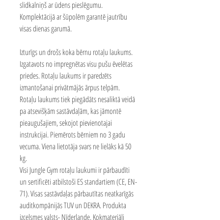
slidkalniņš ar ūdens pieslēgumu.
Komplektācijā ar šūpolēm garantē jautrību
visas dienas garumā.
Izturīgs un drošs koka bērnu rotaļu laukums.
Izgatavots no impregnētas visu pušu ēvelētas
priedes. Rotaļu laukums ir paredzēts
izmantošanai privātmājās ārpus telpām.
Rotaļu laukums tiek piegādāts nesaliktā veidā
pa atsevišķām sastāvdaļām, kas jāmontē
pieaugušajiem, sekojot pievienotajai
instrukcijai. Piemērots bērniem no 3 gadu
vecuma. Viena lietotāja svars ne lielāks kā 50
kg.
Visi Jungle Gym rotaļu laukumi ir pārbaudīti
un sertificēti atbilstoši ES standartiem (CE, EN-
71). Visas sastāvdaļas pārbautītas neatkarīgās
auditkompānijās TUV un DEKRA. Produkta
izcelsmes valsts- Nīderlande. Kokmateriāli