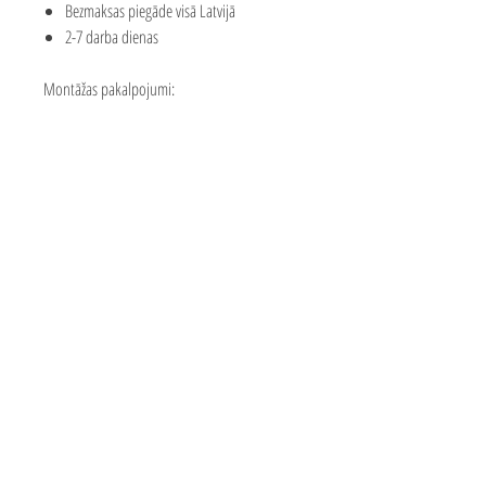
Bezmaksas piegāde visā Latvijā
2-7 darba dienas
Montāžas pakalpojumi:
Piedāvājam mūsu meistaru pakalpojumus
rotaļu laukuma montāžai
Montāžas cena sastāda apmēram 25-35%
no laukuma vērtības
Montāžas cenu var ietekmēt attālums līdz
klientam
Precīzas izmaksas par konkrētām izmaksām
jautājiet mums
valmar.solutions@inbox.lv
Bezmaksas piegāde 2-7 darba
dienu laikā