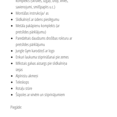
komplekts (skrūves, uzgaļi, urbji, virves,
savienojumi, smilšpapīrs u.c.)
Montāžas instrukcija/ as
Slidkalniņš ar ūdens pieslēgumu
Metāla pakāpienu komplekts (ar
pretslīdes pārklājumu)
Paredzētais daudzums drošības rokturu ar
pretslīdes pārklājumu
Jungle Gym karodziņš ar logo
Enkuri laukuma stiprināšanai pie zemes
Mīkstais galvas aizsargs pie slidkalniņa
izejas
Alpīnistu akmeņi
Teleskops
Rotaļu stūre
Šūpoles ar virvēm un stiprinājumiem
Piegāde: