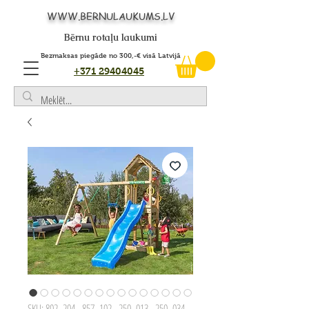
WWW.BERNULAUKUMS.LV
Bērnu rotaļu laukumi
Bezmaksas piegāde no 300,-€ visā Latvijā
+371 29404045
SKU: 802_204 - 857_102 - 250_013 - 250_034