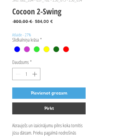
Cocoon 2-Swing
Parastā
Izpārdošanas
 800,00 € 
584,00 €
cena
cena
Atlaide - 27%
Slidkalniņa krāsa
*
Daudzums
*
Pievienot grozam
Pirkt
Aizraujošs un izaicinājumu pilns koka tornītis
jūsu dārzam. Prieku pagalmā nodrošinās