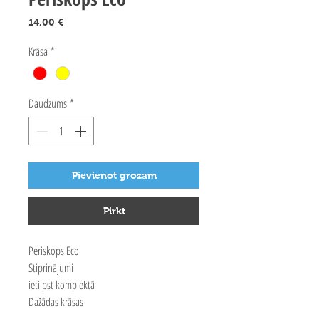
Cena
14,00 €
Krāsa
*
Daudzums
*
Pievienot grozam
Pirkt
Periskops Eco
Stiprinājumi
ietilpst komplektā
Dažādas krāsas