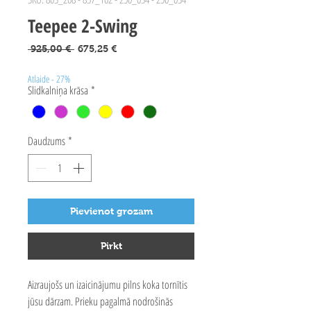
Teepee 2-Swing
Parastā
Izpārdošanas
 925,00 € 
675,25 €
cena
cena
Atlaide - 27%
Slidkalniņa krāsa
*
Daudzums
*
Pievienot grozam
Pirkt
Aizraujošs un izaicinājumu pilns koka tornītis
jūsu dārzam. Prieku pagalmā nodrošinās