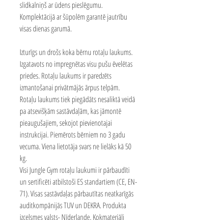
slidkalniņš ar ūdens pieslēgumu.
Komplektācijā ar šūpolēm garantē jautrību
visas dienas garumā.
Izturīgs un drošs koka bērnu rotaļu laukums.
Izgatavots no impregnētas visu pušu ēvelētas
priedes. Rotaļu laukums ir paredzēts
izmantošanai privātmājās ārpus telpām.
Rotaļu laukums tiek piegādāts nesaliktā veidā
pa atsevišķām sastāvdaļām, kas jāmontē
pieaugušajiem, sekojot pievienotajai
instrukcijai. Piemērots bērniem no 3 gadu
vecuma. Viena lietotāja svars ne lielāks kā 50
kg.
Visi Jungle Gym rotaļu laukumi ir pārbaudīti
un sertificēti atbilstoši ES standartiem (CE, EN-
71). Visas sastāvdaļas pārbautītas neatkarīgās
auditkompānijās TUV un DEKRA. Produkta
izcelsmes valsts- Nīderlande. Kokmateriāli