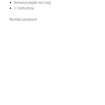
Bezmaksas piegāde visā Latvijā
2-7 darba dienas
Montāžas pakalpojumi:
Piedāvājam mūsu meistaru pakalpojumus
rotaļu laukuma montāžai
Montāžas cena sastāda apmēram 25-35%
no laukuma vērtības
Montāžas cenu var ietekmēt attālums līdz
klientam
Precīzas izmaksas par konkrētām izmaksām
jautājiet mums
valmar.solutions@inbox.lv
Bezmaksas piegāde 2-7 darba
dienu laikā