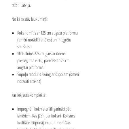
ražoti Latvijā.
No kā sastāv laukumiņš:
Koka tornītis ar 125 cm augstu platformu
(izmēri norādīti attēlos) un integrētu
smilškasti
Slidkalniņš 225 cm garš ar ūdens
pieslēguma vietu, paredzēts 125 cm
augstai platformai
Šūpoļu modulis Swing ar šūpolēm (izmēri
norādīti attēlos)
Kas iekļauts komplektā:
Impregnēti kokmateriāli garināti pēc
izmēriem. Kas jāzin par koksni-
Koksnes
kvalitāte
.
Stiprinājumu un montāžas