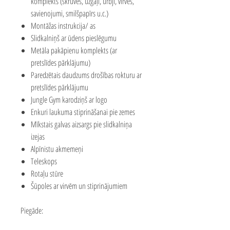
komplekts (skrūves, uzgaļi, urbji, virves,
savienojumi, smilšpapīrs u.c.)
Montāžas instrukcija/ as
Slidkalniņš ar ūdens pieslēgumu
Metāla pakāpienu komplekts (ar
pretslīdes pārklājumu)
Paredzētais daudzums drošības rokturu ar
pretslīdes pārklājumu
Jungle Gym karodziņš ar logo
Enkuri laukuma stiprināšanai pie zemes
Mīkstais galvas aizsargs pie slidkalniņa
izejas
Alpīnistu akmemeņi
Teleskops
Rotaļu stūre
Šūpoles ar virvēm un stiprinājumiem
Piegāde: