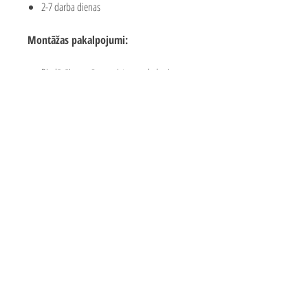
2-7 darba dienas
Montāžas pakalpojumi:
Piedāvājam mūsu meistaru pakalpojumus
rotaļu laukuma montāžai
Montāžas cena sastāda apmēram 25-35%
no laukuma vērtības
Montāžas cenu var ietekmēt attālums līdz
klientam
Precīzas izmaksas par konkrētām izmaksām
jautājiet mums valmar.solutions@inbox.lv
Bezmaksas piegāde 2-7 darba
dienu laikā