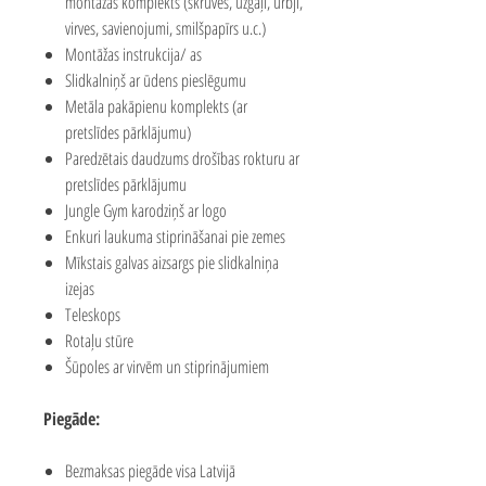
montāžas komplekts (skrūves, uzgaļi, urbji,
virves, savienojumi, smilšpapīrs u.c.)
Montāžas instrukcija/ as
Slidkalniņš ar ūdens pieslēgumu
Metāla pakāpienu komplekts (ar
pretslīdes pārklājumu)
Paredzētais daudzums drošības rokturu ar
pretslīdes pārklājumu
Jungle Gym karodziņš ar logo
Enkuri laukuma stiprināšanai pie zemes
Mīkstais galvas aizsargs pie slidkalniņa
izejas
Teleskops
Rotaļu stūre
Šūpoles ar virvēm un stiprinājumiem
Piegāde:
Bezmaksas piegāde visa Latvijā