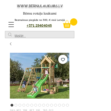
WWW.BERNULAUKUMS.LV
Bērnu rotaļu laukumi
Bezmaksas piegāde no 300,-€ visā Latvijā
+371 29404045
SKU: 802_208 - 857_105 - 250_013