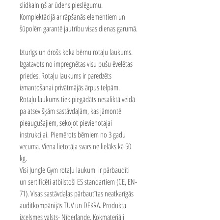
slidkalniņš ar ūdens pieslēgumu.
Komplektācijā ar rāpšanās elementiem un
šūpolēm garantē jautrību visas dienas garumā.
Izturīgs un drošs koka bērnu rotaļu laukums.
Izgatavots no impregnētas visu pušu ēvelētas
priedes.
Rotaļu laukums ir paredzēts
izmantošanai privātmājās ārpus telpām.
Rotaļu laukums tiek piegādāts nesaliktā veidā
pa atsevišķām sastāvdaļām, kas jāmontē
pieaugušajiem, sekojot pievienotajai
instrukcijai. Piemērots bērniem no 3 gadu
vecuma. Viena lietotāja svars ne lielāks kā 50
kg.
Visi Jungle Gym rotaļu laukumi ir pārbaudīti
un sertificēti atbilstoši ES standartiem (CE, EN-
71). Visas sastāvdaļas pārbautītas neatkarīgās
auditkompānijās TUV un DEKRA. Produkta
izcelsmes valsts- Nīderlande. Kokmateriāli