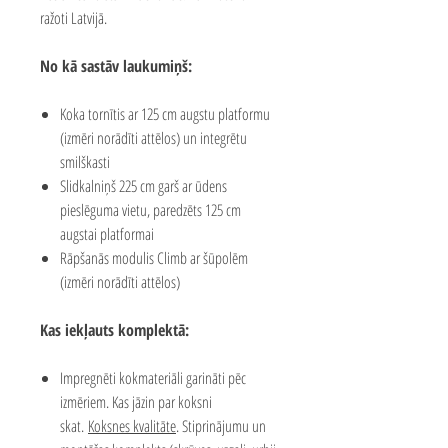
ražoti Latvijā.
No kā sastāv laukumiņš:
Koka tornītis ar 125 cm augstu platformu
(izmēri norādīti attēlos) un integrētu
smilškasti
Slidkalniņš 225 cm garš ar ūdens
pieslēguma vietu, paredzēts 125 cm
augstai platformai
Rāpšanās modulis Climb ar šūpolēm
(izmēri norādīti attēlos)
Kas iekļauts komplektā:
Impregnēti kokmateriāli garināti pēc
izmēriem. Kas jāzin par koksni
skat.
Koksnes kvalitāte
.
Stiprinājumu un