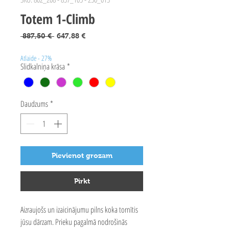
Totem 1-Climb
Parastā
Izpārdošanas
 887,50 € 
647,88 €
cena
cena
Atlaide - 27%
Slidkalniņa krāsa
*
Daudzums
*
Pievienot grozam
Pirkt
Aizraujošs un izaicinājumu pilns koka tornītis
jūsu dārzam. Prieku pagalmā nodrošinās