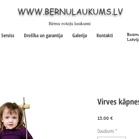
WWW.BERNULAUKUMS.LV
Bērnu rotaļu laukumi
Serviss
Drošība un garantija
Galerija
Kontakti
Bezma
Latvij
Virves kāpne
Cena
13,00 €
Daudzums
*