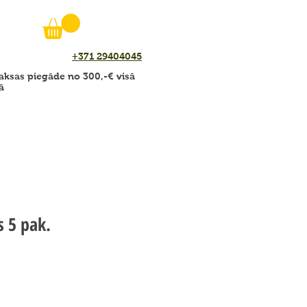
+371 29404045
ksas piegāde no 300,-€ visā
ā
s 5 pak.