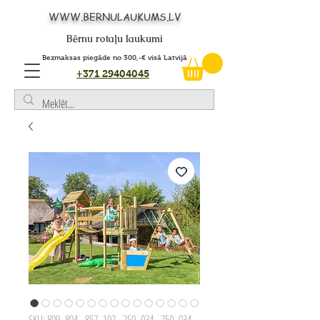
WWW.BERNULAUKUMS.LV
Bērnu rotaļu laukumi
Bezmaksas piegāde no 300,-€ visā Latvijā
+371 29404045
SKU: 809_804 - 857_102 - 250_034 - 250_034