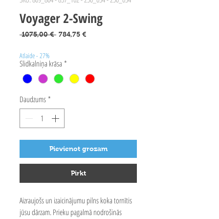
Voyager 2-Swing
Parastā
Izpārdošanas
 1075,00 € 
784,75 €
cena
cena
Atlaide - 27%
Slidkalniņa krāsa
*
Daudzums
*
Pievienot grozam
Pirkt
Aizraujošs un izaicinājumu pilns koka tornītis
jūsu dārzam. Prieku pagalmā nodrošinās