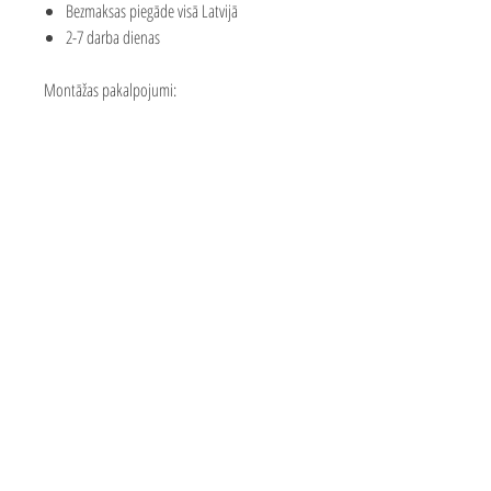
Bezmaksas piegāde visā Latvijā
2-7 darba dienas
Montāžas pakalpojumi:
Piedāvājam mūsu meistaru pakalpojumus
rotaļu laukuma montāžai
Montāžas cena sastāda apmēram 25-35%
no laukuma vērtības
Montāžas cenu var ietekmēt attālums līdz
klientam
Precīzas izmaksas par konkrētām izmaksām
jautājiet mums
valmar.solutions@inbox.lv
Bezmaksas piegāde 2-7 darba
dienu laikā