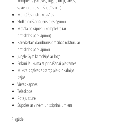
komplekts (skrūves, uzgaļi, urbji, virves,
savienojumi, smilšpapīrs u.c.)
Montāžas instrukcija/ as
Slidkalniņš ar ūdens pieslēgumu
Metāla pakāpienu komplekts (ar
pretslīdes pārklājumu)
Paredzētais daudzums drošības rokturu ar
pretslīdes pārklājumu
Jungle Gym karodziņš ar logo
Enkuri laukuma stiprināšanai pie zemes
Mīkstais galvas aizsargs pie slidkalniņa
izejas
Virves kāpnes
Teleskops
Rotaļu stūre
Šūpoles ar virvēm un stiprinājumiem
Piegāde: