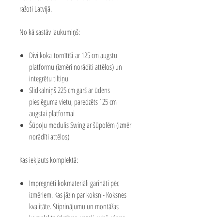
ražoti Latvijā.
No kā sastāv laukumiņš:
Divi koka tornītīši ar 125 cm augstu
platformu (izmēri norādīti attēlos) un
integrētu tiltiņu
Slidkalniņš 225 cm garš ar ūdens
pieslēguma vietu, paredzēts 125 cm
augstai platformai
Šūpoļu modulis Swing ar šūpolēm (izmēri
norādīti attēlos)
Kas iekļauts komplektā:
Impregnēti kokmateriāli garināti pēc
izmēriem. Kas jāzin par koksni-
Koksnes
kvalitāte
.
Stiprinājumu un montāžas