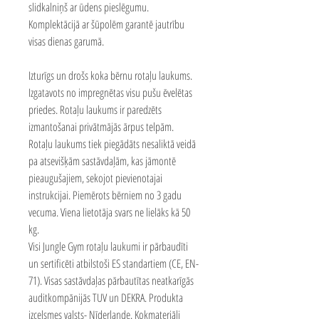
slidkalniņš ar ūdens pieslēgumu.
Komplektācijā ar šūpolēm garantē jautrību
visas dienas garumā.
Izturīgs un drošs koka bērnu rotaļu laukums.
Izgatavots no impregnētas visu pušu ēvelētas
priedes. Rotaļu laukums ir paredzēts
izmantošanai privātmājās ārpus telpām.
Rotaļu laukums tiek piegādāts nesaliktā veidā
pa atsevišķām sastāvdaļām, kas jāmontē
pieaugušajiem, sekojot pievienotajai
instrukcijai. Piemērots bērniem no 3 gadu
vecuma. Viena lietotāja svars ne lielāks kā 50
kg.
Visi Jungle Gym rotaļu laukumi ir pārbaudīti
un sertificēti atbilstoši ES standartiem (CE, EN-
71). Visas sastāvdaļas pārbautītas neatkarīgās
auditkompānijās TUV un DEKRA. Produkta
izcelsmes valsts- Nīderlande. Kokmateriāli