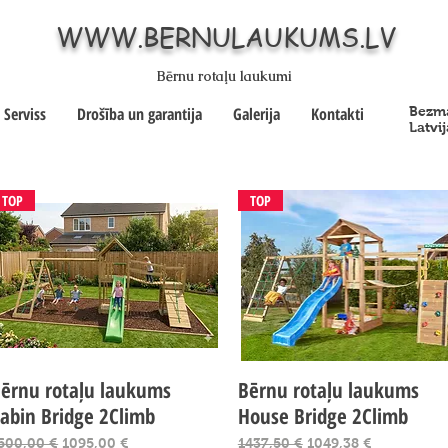
WWW.BERNULAUKUMS.LV
Bērnu rotaļu laukumi
Serviss
Drošība un garantija
Galerija
Kontakti
Bezma
Latvij
TOP
TOP
ērnu rotaļu laukums
Ātrais skats
Bērnu rotaļu laukums
Ātrais skats
abin Bridge 2Climb
House Bridge 2Climb
arastā cena
Izpārdošanas cena
Parastā cena
Izpārdošanas cena
500,00 €
1095,00 €
1437,50 €
1049,38 €