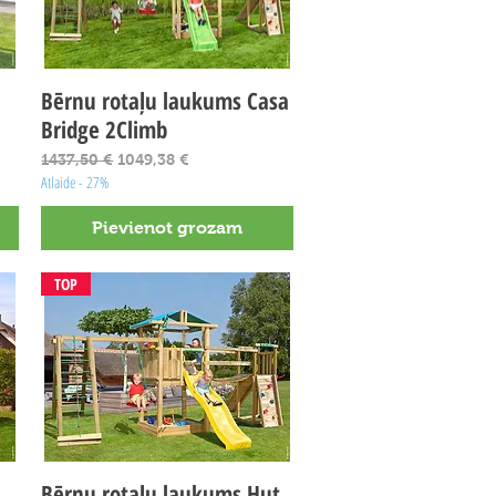
Bērnu rotaļu laukums Casa
Ātrais skats
Bridge 2Climb
Parastā cena
Izpārdošanas cena
1437,50 €
1049,38 €
Atlaide - 27%
Pievienot grozam
TOP
Bērnu rotaļu laukums Hut
Ātrais skats