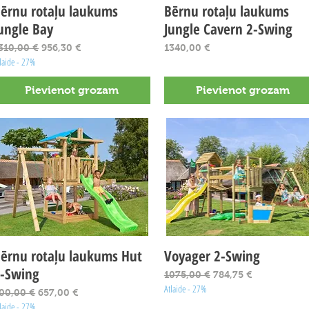
ērnu rotaļu laukums
Ātrais skats
Bērnu rotaļu laukums
Ātrais skats
ungle Bay
Jungle Cavern 2-Swing
arastā cena
Izpārdošanas cena
Cena
310,00 €
956,30 €
1340,00 €
laide - 27%
Pievienot grozam
Pievienot grozam
ērnu rotaļu laukums Hut
Ātrais skats
Voyager 2-Swing
Ātrais skats
-Swing
Parastā cena
Izpārdošanas cena
1075,00 €
784,75 €
Atlaide - 27%
arastā cena
Izpārdošanas cena
00,00 €
657,00 €
laide - 27%