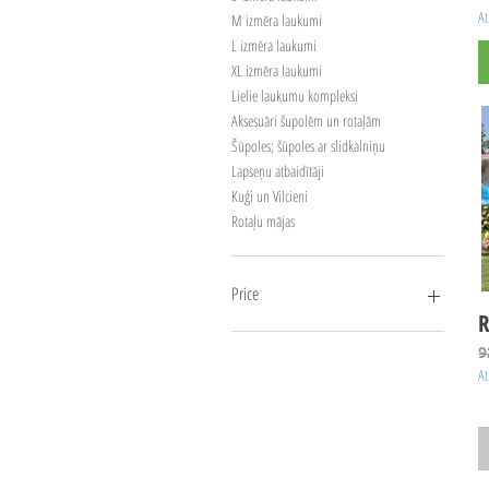
At
M izmēra laukumi
L izmēra laukumi
XL izmēra laukumi
Lielie laukumu kompleksi
Aksesuāri šupolēm un rotaļām
Šūpoles; šūpoles ar slidkalniņu
Lapseņu atbaidītāji
Kuģi un Vilcieni
Rotaļu mājas
Price
R
P
9
7 €
4700 €
At