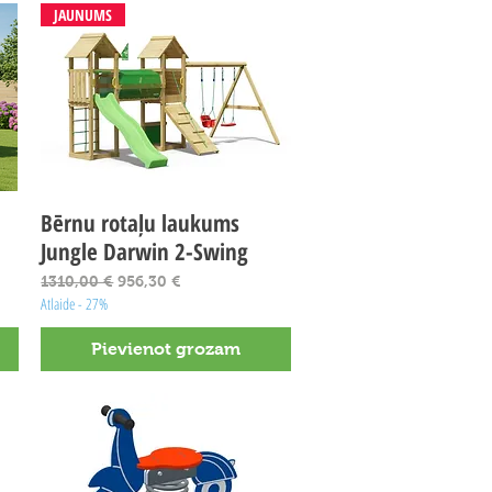
JAUNUMS
Bērnu rotaļu laukums
Ātrais skats
Jungle Darwin 2-Swing
Parastā cena
Izpārdošanas cena
1310,00 €
956,30 €
Atlaide - 27%
Pievienot grozam