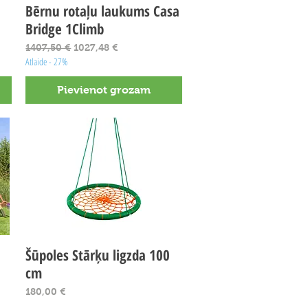
Bērnu rotaļu laukums Casa
Ātrais skats
Bridge 1Climb
Parastā cena
Izpārdošanas cena
1407,50 €
1027,48 €
Atlaide - 27%
Pievienot grozam
Šūpoles Stārķu ligzda 100
Ātrais skats
cm
Cena
180,00 €