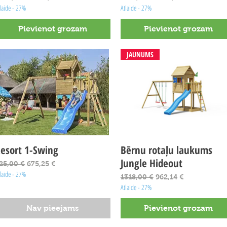
laide - 27%
Atlaide - 27%
Pievienot grozam
Pievienot grozam
JAUNUMS
esort 1-Swing
Ātrais skats
Bērnu rotaļu laukums
Ātrais skats
Jungle Hideout
arastā cena
Izpārdošanas cena
25,00 €
675,25 €
laide - 27%
Parastā cena
Izpārdošanas cena
1318,00 €
962,14 €
Atlaide - 27%
Nav pieejams
Pievienot grozam