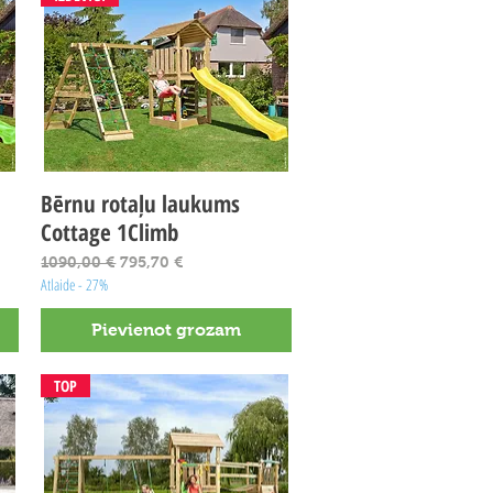
Bērnu rotaļu laukums
Ātrais skats
Cottage 1Climb
Parastā cena
Izpārdošanas cena
1090,00 €
795,70 €
Atlaide - 27%
Pievienot grozam
TOP