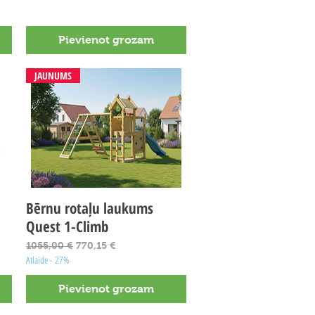
Pievienot grozam
JAUNUMS
Bērnu rotaļu laukums
Ātrais skats
Quest 1-Climb
Parastā cena
Izpārdošanas cena
1055,00 €
770,15 €
Atlaide - 27%
Pievienot grozam