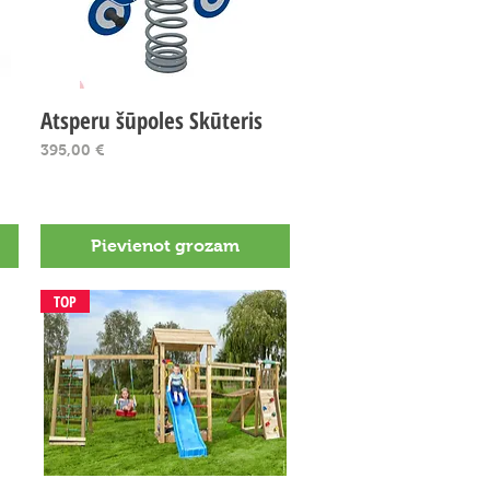
Atsperu šūpoles Skūteris
Ātrais skats
Cena
395,00 €
Pievienot grozam
TOP