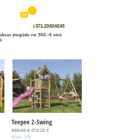
+371 29404045
ksas piegāde no 300,-€ visā
ā
Teepee 2-Swing
Ātrais skats
Parastā cena
Izpārdošanas cena
925,00 €
675,25 €
Atlaide - 27%