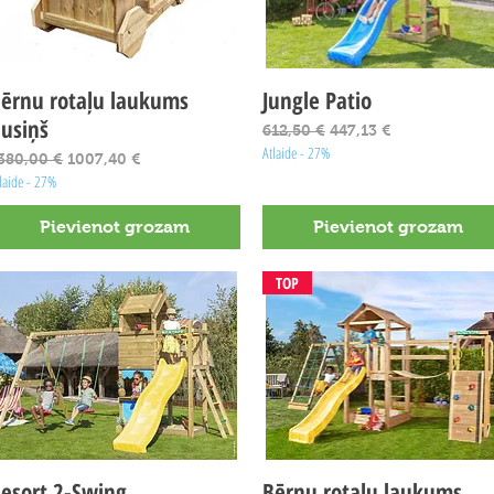
ērnu rotaļu laukums
Ātrais skats
Jungle Patio
Ātrais skats
usiņš
Parastā cena
Izpārdošanas cena
612,50 €
447,13 €
Atlaide - 27%
arastā cena
Izpārdošanas cena
380,00 €
1007,40 €
laide - 27%
Pievienot grozam
Pievienot grozam
TOP
esort 2-Swing
Ātrais skats
Bērnu rotaļu laukums
Ātrais skats