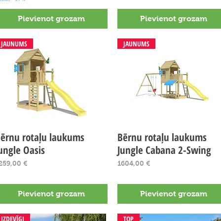
Pievienot grozam
Pievienot grozam
JAUNUMS
JAUNUMS
ērnu rotaļu laukums
Ātrais skats
Bērnu rotaļu laukums
Ātrais skats
ungle Oasis
Jungle Cabana 2-Swing
ena
Cena
259,00 €
1604,00 €
Pievienot grozam
Pievienot grozam
IZDEVĪGI
TOP