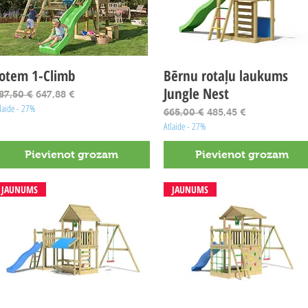
otem 1-Climb
Ātrais skats
Bērnu rotaļu laukums
Ātrais skats
Jungle Nest
arastā cena
Izpārdošanas cena
87,50 €
647,88 €
laide - 27%
Parastā cena
Izpārdošanas cena
665,00 €
485,45 €
Atlaide - 27%
Pievienot grozam
Pievienot grozam
JAUNUMS
JAUNUMS