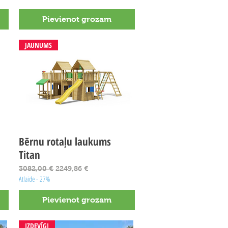
Pievienot grozam
JAUNUMS
Bērnu rotaļu laukums
Ātrais skats
Titan
Parastā cena
Izpārdošanas cena
3082,00 €
2249,86 €
Atlaide - 27%
Pievienot grozam
IZDEVĪGI