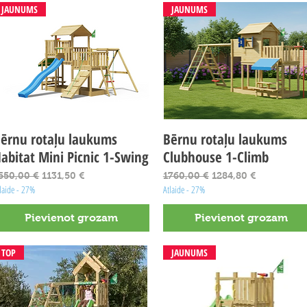
JAUNUMS
JAUNUMS
ērnu rotaļu laukums
Ātrais skats
Bērnu rotaļu laukums
Ātrais skats
abitat Mini Picnic 1-Swing
Clubhouse 1-Climb
arastā cena
Izpārdošanas cena
Parastā cena
Izpārdošanas cena
550,00 €
1131,50 €
1760,00 €
1284,80 €
laide - 27%
Atlaide - 27%
Pievienot grozam
Pievienot grozam
TOP
JAUNUMS