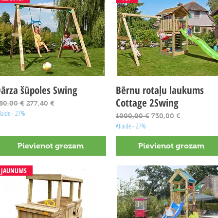
ārza šūpoles Swing
Ātrais skats
Bērnu rotaļu laukums
Ātrais skats
Cottage 2Swing
arastā cena
Izpārdošanas cena
80,00 €
277,40 €
laide - 27%
Parastā cena
Izpārdošanas cena
1000,00 €
730,00 €
Atlaide - 27%
Pievienot grozam
Pievienot grozam
JAUNUMS