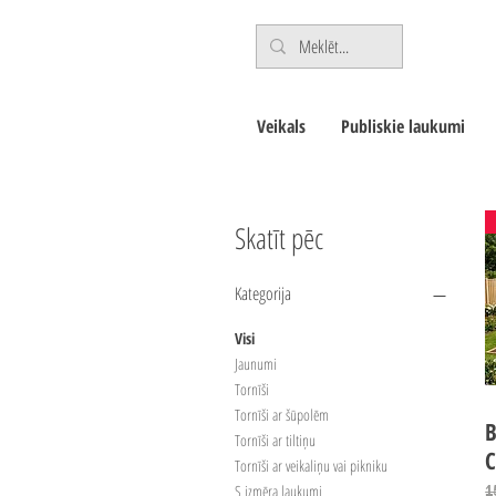
Veikals
Publiskie laukumi
Skatīt pēc
Kategorija
Visi
Jaunumi
Tornīši
Tornīši ar šūpolēm
B
Tornīši ar tiltiņu
C
Tornīši ar veikaliņu vai pikniku
P
S izmēra laukumi
1